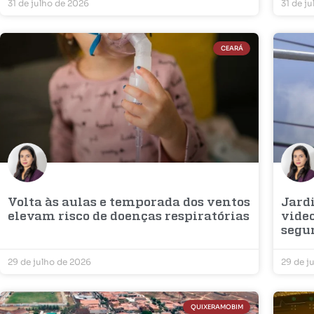
31 de julho de 2026
31 de j
CEARÁ
Volta às aulas e temporada dos ventos
Jard
elevam risco de doenças respiratórias
vide
segu
29 de julho de 2026
29 de j
QUIXERAMOBIM