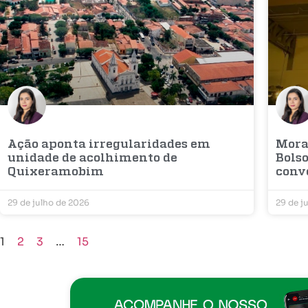
Ação aponta irregularidades em
Mora
unidade de acolhimento de
Bols
Quixeramobim
conv
29 de julho de 2026
29 de j
1
2
3
…
15