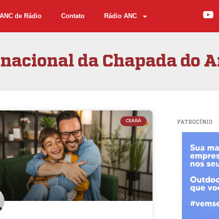
ANC de Rádio
Contato
Rádio ANC
rnacional da Chapada do A
CEARÁ
PATROCÍNIO