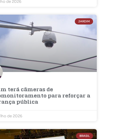
ulho de 2026
JARDIM
im terá câmeras de
omonitoramento para reforçar a
rança pública
ulho de 2026
BRASIL