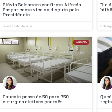
Flávio Bolsonaro confirma Alfredo
Dia 
Gaspar como vice na disputa pela
bilhõ
Presidência
5 de agosto de 2026
5 de ag
CAUCAIA
Caucaia passa de 50 para 250
Qued
cirurgias eletivas por mês
regis