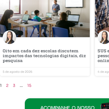
Oito em cada dez escolas discutem
SUS 
impactos das tecnologias digitais, diz
pesso
pesquisa
onli
5 de agosto de 2026
4 de ag
1
2
3
…
15