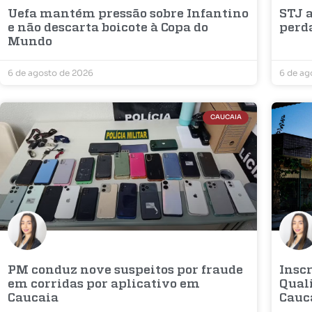
Uefa mantém pressão sobre Infantino
STJ a
e não descarta boicote à Copa do
perd
Mundo
6 de agosto de 2026
6 de ag
CAUCAIA
PM conduz nove suspeitos por fraude
Inscr
em corridas por aplicativo em
Qual
Caucaia
Cauc