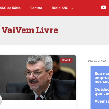
ANC de Rádio
Contato
Rádio ANC
VaiVem Livre
BRASIL
PATROCÍNIO