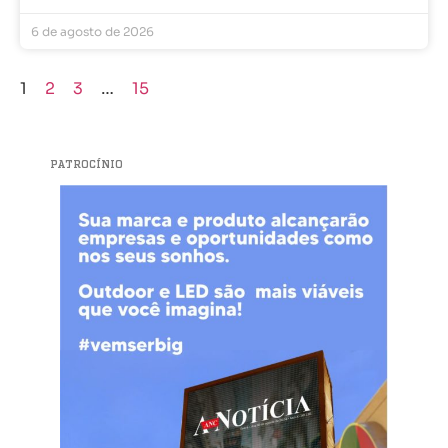
6 de agosto de 2026
1
2
3
…
15
PATROCÍNIO