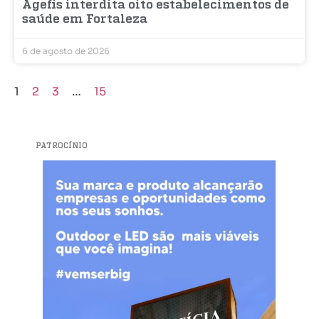
Agefis interdita oito estabelecimentos de
saúde em Fortaleza
6 de agosto de 2026
1
2
3
…
15
PATROCÍNIO