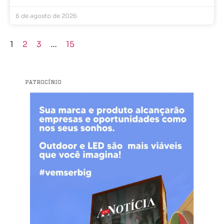
6 de agosto de 2026
1
2
3
…
15
PATROCÍNIO