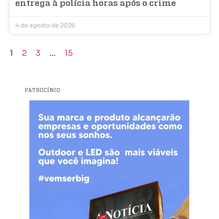
entrega à polícia horas após o crime
4 de agosto de 2026
1
2
3
…
15
PATROCÍNIO