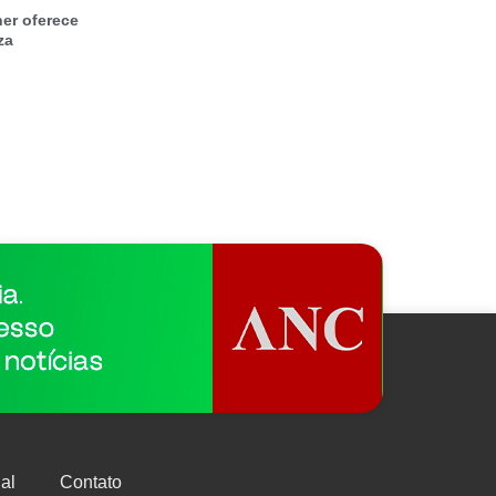
er oferece
za
al
Contato