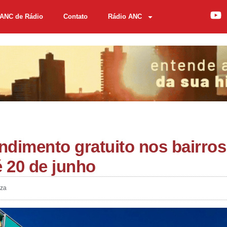
ANC de Rádio
Contato
Rádio ANC
dimento gratuito nos bairros
é 20 de junho
eza