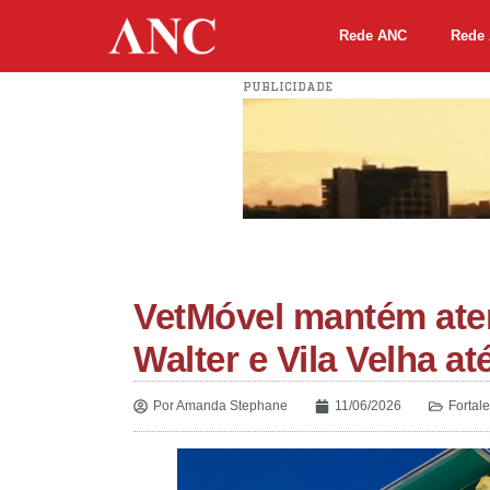
Rede ANC
Rede 
PUBLICIDADE
VetMóvel mantém aten
Walter e Vila Velha at
Por
Amanda Stephane
11/06/2026
Fortal