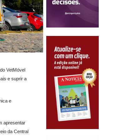
o do VetMóvel
is e suprir a
nica e
m apresentar
eio da Central