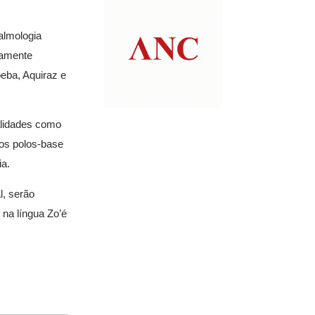
talmologia
viamente
peba, Aquiraz e
alidades como
, os polos-base
ia.
l, serão
 na língua Zo’é