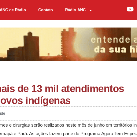
ANC de Rádio
Contato
Rádio ANC
is de 13 mil atendimentos
povos indígenas
úde
mes e cirurgias serão realizados neste mês de junho em territórios i
Amapá e Pará. As ações fazem parte do Programa Agora Tem Especia