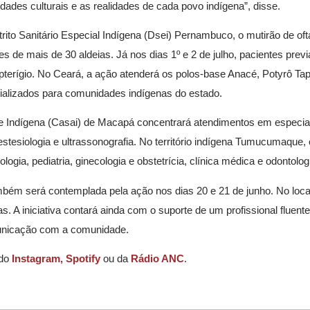
idades culturais e as realidades de cada povo indígena”, disse.
trito Sanitário Especial Indígena (Dsei) Pernambuco, o mutirão de of
es de mais de 30 aldeias. Já nos dias 1º e 2 de julho, pacientes pre
 pterígio. No Ceará, a ação atenderá os polos-base Anacé, Potyrô Ta
ializados para comunidades indígenas do estado.
e Indígena (Casai) de Macapá concentrará atendimentos em especi
 anestesiologia e ultrassonografia. No território indígena Tumucumaque
ogia, pediatria, ginecologia e obstetrícia, clínica médica e odontolog
ambém será contemplada pela ação nos dias 20 e 21 de junho. No loca
. A iniciativa contará ainda com o suporte de um profissional fluente
omunicação com a comunidade.
 do
Instagram,
Spotify
ou da
Rádio ANC
.