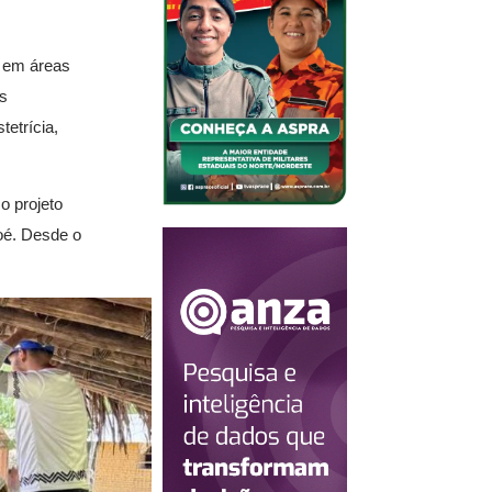
s em áreas
os
tetrícia,
o projeto
oé. Desde o