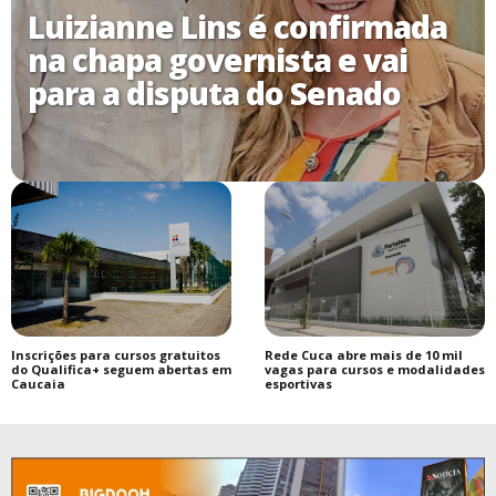
Luizianne Lins é confirmada
na chapa governista e vai
para a disputa do Senado
Inscrições para cursos gratuitos
Rede Cuca abre mais de 10 mil
do Qualifica+ seguem abertas em
vagas para cursos e modalidades
Caucaia
esportivas