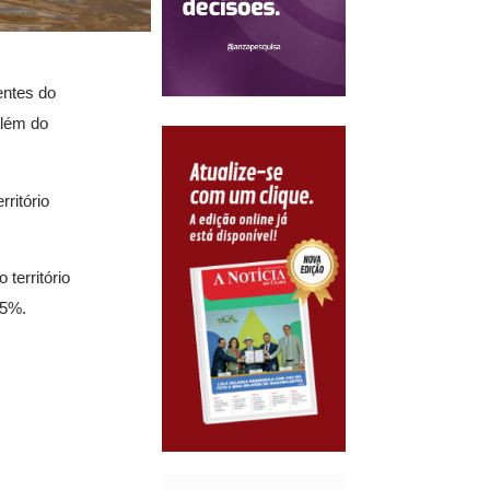
entes do
além do
ritório
território
35%.