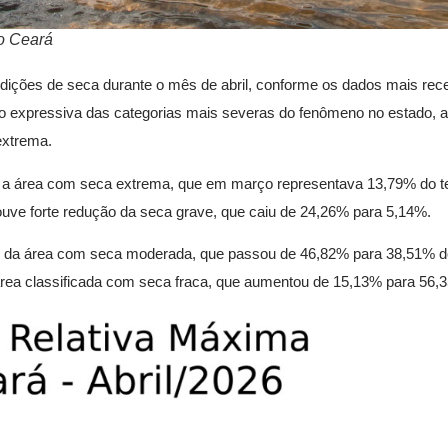
o Ceará
ndições de seca durante o mês de abril, conforme os dados mais rec
o expressiva das categorias mais severas do fenômeno no estado, 
extrema.
 a área com seca extrema, que em março representava 13,79% do ter
ouve forte redução da seca grave, que caiu de 24,26% para 5,14%.
ão da área com seca moderada, que passou de 46,82% para 38,51% do 
área classificada com seca fraca, que aumentou de 15,13% para 56,