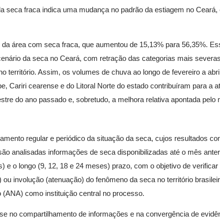
 da seca fraca indica uma mudança no padrão da estiagem no Ceará
 da área com seca fraca, que aumentou de 15,13% para 56,35%. Es
enário da seca no Ceará, com retração das categorias mais severa
 território. Assim, os volumes de chuva ao longo de fevereiro a abr
be, Cariri cearense e do Litoral Norte do estado contribuíram para a 
re do ano passado e, sobretudo, a melhora relativa apontada pelo m
nto regular e periódico da situação da seca, cujos resultados co
o analisadas informações de seca disponibilizadas até o mês anter
s) e o longo (9, 12, 18 e 24 meses) prazo, com o objetivo de verifica
 ou involução (atenuação) do fenômeno da seca no território brasileir
(ANA) como instituição central no processo.
e no compartilhamento de informações e na convergência de evidên