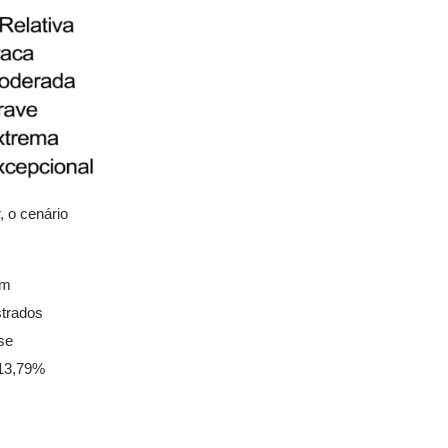
 o cenário
em
strados
se
 13,79%