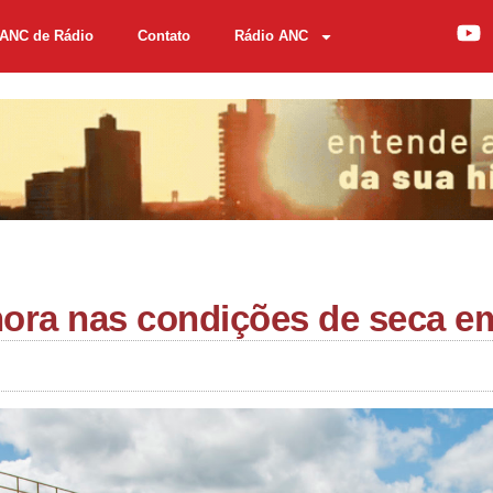
ANC de Rádio
Contato
Rádio ANC
ora nas condições de seca em