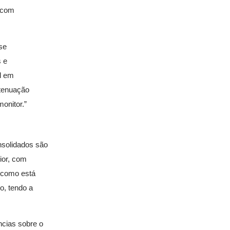
, com
se
s e
il em
atenuação
onitor.”
nsolidados são
ior, com
r como está
o, tendo a
cias sobre o