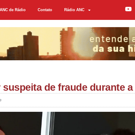
ANC de Rádio
Contato
Rádio ANC
r suspeita de fraude durante 
e