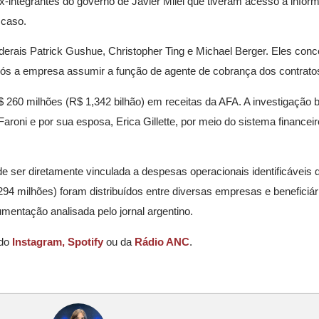
-integrantes do governo de Javier Milei que tiveram acesso a infor
 caso.
derais Patrick Gushue, Christopher Ting e Michael Berger. Eles con
após a empresa assumir a função de agente de cobrança dos contrato
260 milhões (R$ 1,342 bilhão) em receitas da AFA. A investigação 
Faroni e por sua esposa, Erica Gillette, por meio do sistema finance
 ser diretamente vinculada a despesas operacionais identificáveis 
94 milhões) foram distribuídos entre diversas empresas e beneficiár
cumentação analisada pelo jornal argentino.
 do
Instagram,
Spotify
ou da
Rádio ANC
.