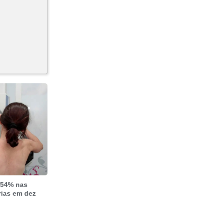
 54% nas
rias em dez