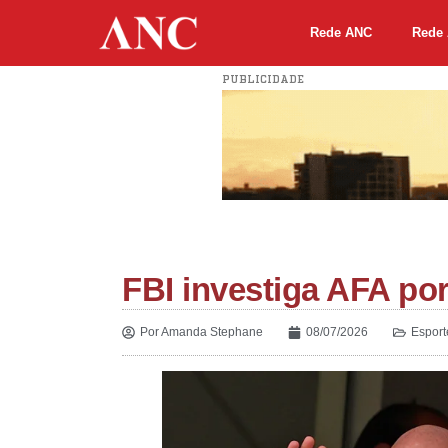
Rede ANC
Rede 
PUBLICIDADE
FBI investiga AFA po
Por
Amanda Stephane
08/07/2026
Esport