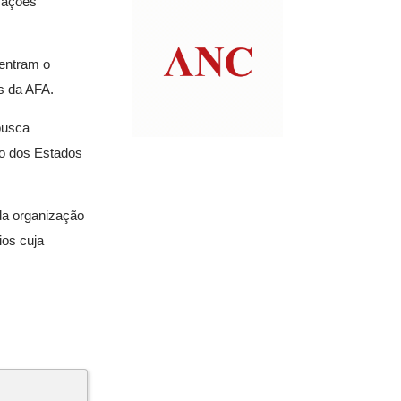
mações
centram o
s da AFA.
busca
iro dos Estados
da organização
ios cuja