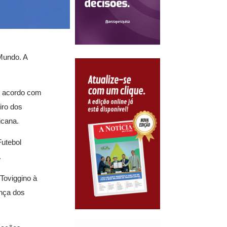
Mundo. A
e acordo com
iro dos
icana.
Futebol
.
Toviggino à
ança dos