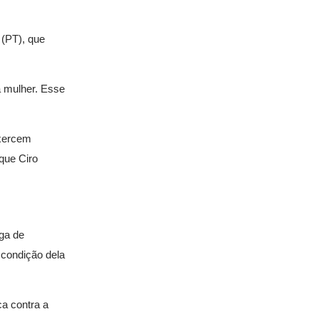
 (PT), que
a mulher. Esse
exercem
 que Ciro
aga de
a condição dela
ca contra a