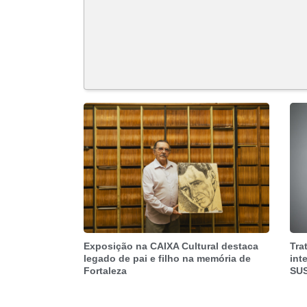
Exposição na CAIXA Cultural destaca
Tra
legado de pai e filho na memória de
int
Fortaleza
SU