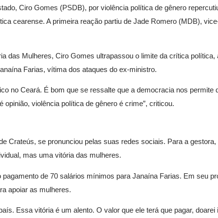
do, Ciro Gomes (PSDB), por violência política de gênero repercuti
ica cearense. A primeira reação partiu de Jade Romero (MDB), vic
ia das Mulheres, Ciro Gomes ultrapassou o limite da crítica política,
naína Farias, vítima dos ataques do ex-ministro.
co no Ceará. É bom que se ressalte que a democracia nos permite 
é opinião, violência política de gênero é crime”, criticou.
 de Crateús, se pronunciou pelas suas redes sociais. Para a gestora,
ividual, mas uma vitória das mulheres.
o pagamento de 70 salários mínimos para Janaína Farias. Em seu p
ara apoiar as mulheres.
ís. Essa vitória é um alento. O valor que ele terá que pagar, doarei