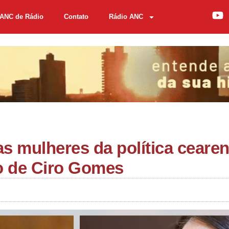
ANC de Rádio
Contato
Rádio ANC
as mulheres da política ceare
o de Ciro Gomes