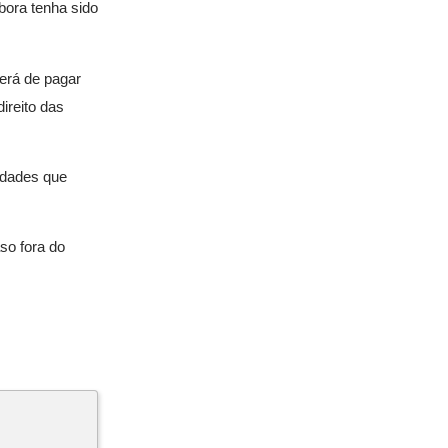
bora tenha sido
terá de pagar
ireito das
idades que
so fora do