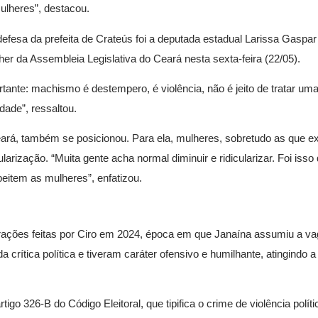
mulheres”, destacou.
sa da prefeita de Crateús foi a deputada estadual Larissa Gaspar
r da Assembleia Legislativa do Ceará nesta sexta-feira (22/05).
ante: machismo é destempero, é violência, não é jeito de tratar um
dade”, ressaltou.
eará, também se posicionou. Para ela, mulheres, sobretudo as que 
larização. “Muita gente acha normal diminuir e ridicularizar. Foi isso
eitem as mulheres”, enfatizou.
arações feitas por Ciro em 2024, época em que Janaína assumiu a v
 crítica política e tiveram caráter ofensivo e humilhante, atingindo 
 326-B do Código Eleitoral, que tipifica o crime de violência políti