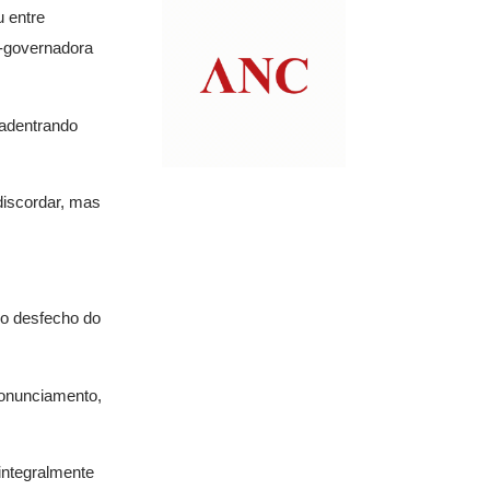
u entre
e-governadora
 adentrando
discordar, mas
 o desfecho do
ronunciamento,
 integralmente