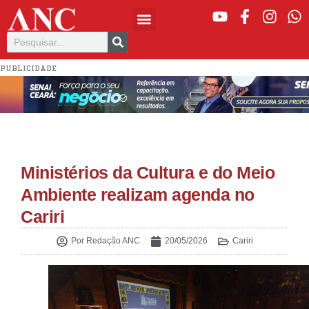
PUBLICIDADE
Ministérios da Cultura e do Meio
Ambiente realizam agenda no
Cariri
Por
Redação ANC
20/05/2026
Cariri