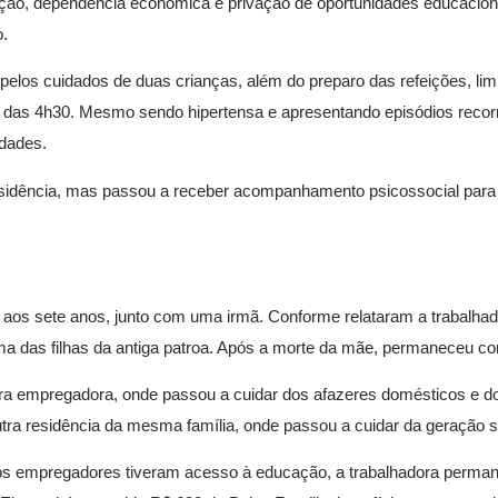
ão, dependência econômica e privação de oportunidades educaciona
o.
pelos cuidados de duas crianças, além do preparo das refeições, li
a das 4h30. Mesmo sendo hipertensa e apresentando episódios recor
idades.
sidência, mas passou a receber acompanhamento psicossocial para f
 aos sete anos, junto com uma irmã. Conforme relataram a trabalhad
ma das filhas da antiga patroa. Após a morte da mãe, permaneceu com
eira empregadora, onde passou a cuidar dos afazeres domésticos e dos
utra residência da mesma família, onde passou a cuidar da geração s
s dos empregadores tiveram acesso à educação, a trabalhadora perm