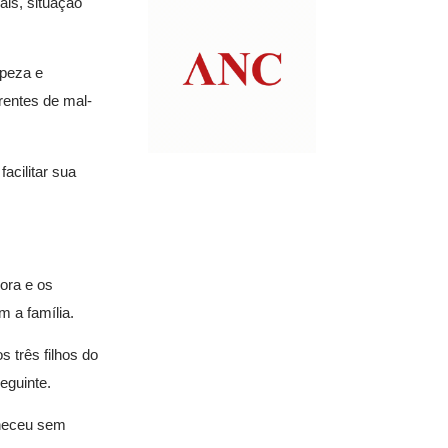
is, situação
mpeza e
rentes de mal-
acilitar sua
ora e os
 a família.
 três filhos do
eguinte.
aneceu sem