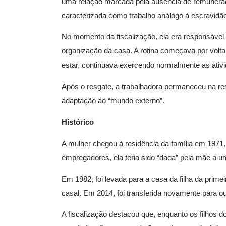
uma relação marcada pela ausência de remuneraç
caracterizada como trabalho análogo à escravidã
No momento da fiscalização, ela era responsável 
organização da casa. A rotina começava por volt
estar, continuava exercendo normalmente as ativ
Após o resgate, a trabalhadora permaneceu na re
adaptação ao “mundo externo”.
Histórico
A mulher chegou à residência da família em 1971,
empregadores, ela teria sido “dada” pela mãe a u
Em 1982, foi levada para a casa da filha da prim
casal. Em 2014, foi transferida novamente para o
A fiscalização destacou que, enquanto os filho