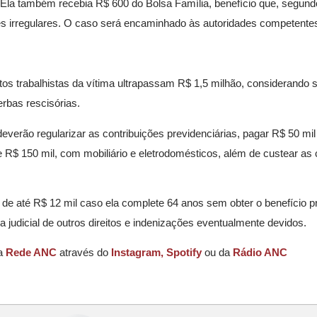
. Ela também recebia R$ 600 do Bolsa Família, benefício que, segund
ões irregulares. O caso será encaminhado às autoridades competente
itos trabalhistas da vítima ultrapassam R$ 1,5 milhão, considerando s
erbas rescisórias.
erão regularizar as contribuições previdenciárias, pagar R$ 50 mi
e R$ 150 mil, com mobiliário e eletrodomésticos, além de custear as 
e até R$ 12 mil caso ela complete 64 anos sem obter o benefício pr
udicial de outros direitos e indenizações eventualmente devidos.
da
Rede ANC
através do
Instagram,
Spotify
ou da
Rádio ANC