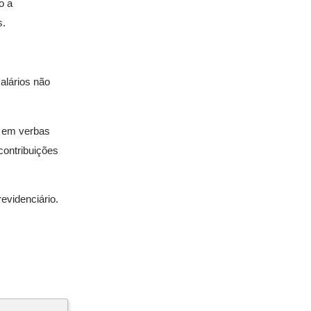
o a
s.
alários não
l em verbas
contribuições
evidenciário.