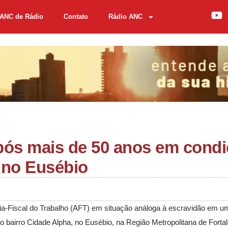
ANC de Rádio
Contato
Rádio ANC
pós mais de 50 anos em cond
 no Eusébio
ria-Fiscal do Trabalho (AFT) em situação análoga à escravidão em u
no bairro Cidade Alpha, no Eusébio, na Região Metropolitana de Fortal