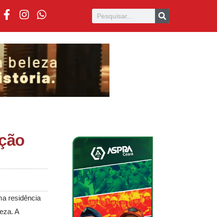
ição
ma residência
eza. A