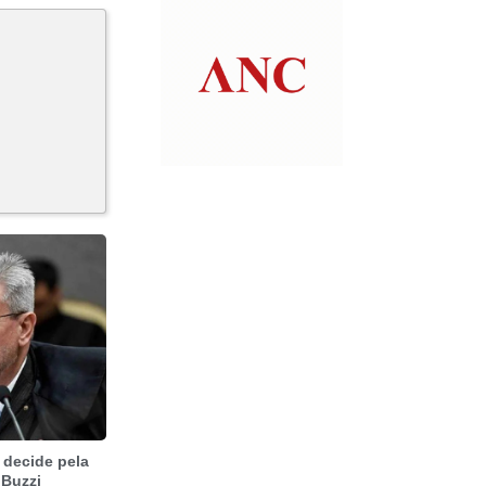
 decide pela
 Buzzi