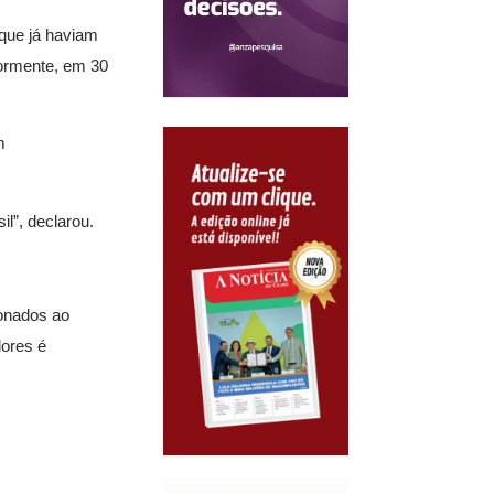
que já haviam
iormente, em 30
m
l”, declarou.
ionados ao
lores é