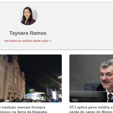
Taynara Ramos
Ver todas as notícias deste autor »
e tradição marcam festejos
STJ aplica pena inédita e
igiosos na Serra da Ibiapaba
perda de cargo de Marco