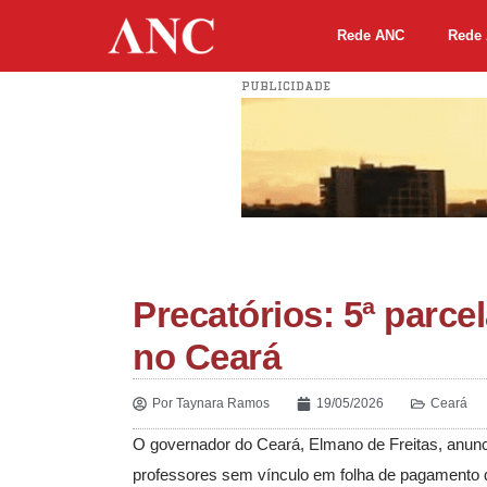
Rede ANC
Rede 
PUBLICIDADE
Precatórios: 5ª parce
no Ceará
Por
Taynara Ramos
19/05/2026
Ceará
O governador do
Ceará
,
Elmano de Freitas
, anun
professores sem vínculo em folha de pagamento q