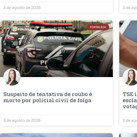
3 de agosto de 2026
3 de ag
FORTALEZA
Suspeito de tentativa de roubo é
TSE 
morto por policial civil de folga
escla
vota
3 de agosto de 2026
3 de ag