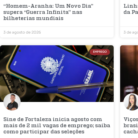
“Homem-Aranha: Um Novo Dia”
Linh
supera “Guerra Infinita” nas
da Pa
bilheterias mundiais
3 de agosto de 2026
3 de ag
EMPREGO
Sine de Fortaleza inicia agosto com
Viços
mais de 2 mil vagas de emprego; saiba
bras
como participar das seleções
cach