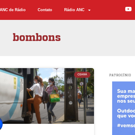
ANC de Rádio
Contato
Rádio ANC
bombons
CEARÁ
PATROCÍNIO