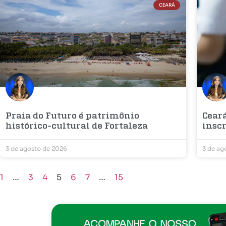
CEARÁ
Praia do Futuro é patrimônio
Cear
histórico-cultural de Fortaleza
inscr
3 de agosto de 2026
3 de ag
1
…
3
4
5
6
7
…
15