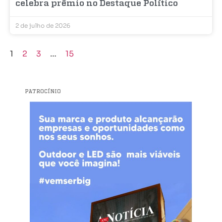
celebra prêmio no Destaque Político
2 de julho de 2026
1
2
3
…
15
PATROCÍNIO