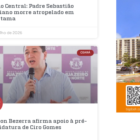
o Central: Padre Sebastião
iano morre atropelado em
etama
ulho de 2026
CEARÁ
on Bezerra afirma apoio à pré-
idatura de Ciro Gomes