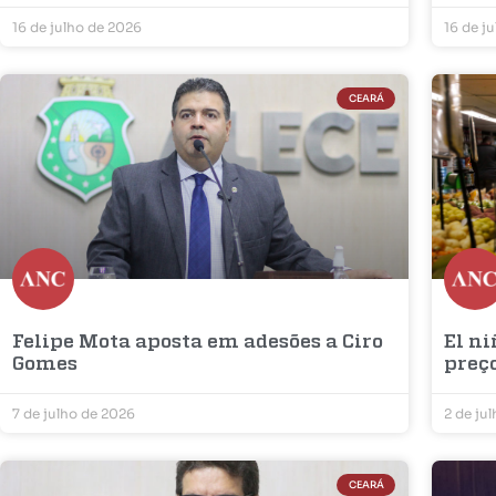
16 de julho de 2026
16 de j
CEARÁ
Felipe Mota aposta em adesões a Ciro
El ni
Gomes
preç
7 de julho de 2026
2 de ju
CEARÁ