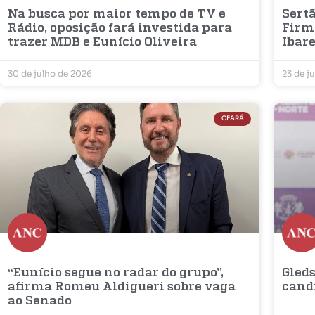
Na busca por maior tempo de TV e
Sertã
Rádio, oposição fará investida para
Firm
trazer MDB e Eunício Oliveira
Ibar
30 de julho de 2026
23 de j
CEARÁ
“Eunício segue no radar do grupo”,
Gleds
afirma Romeu Aldigueri sobre vaga
cand
ao Senado