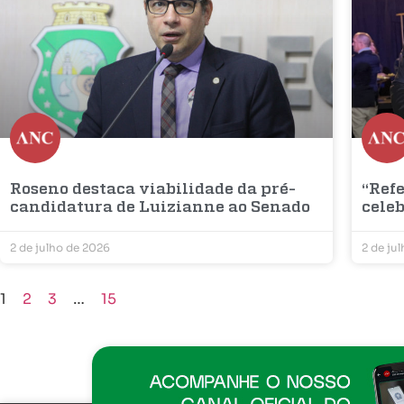
Roseno destaca viabilidade da pré-
“Refe
candidatura de Luizianne ao Senado
cele
2 de julho de 2026
2 de ju
1
2
3
…
15