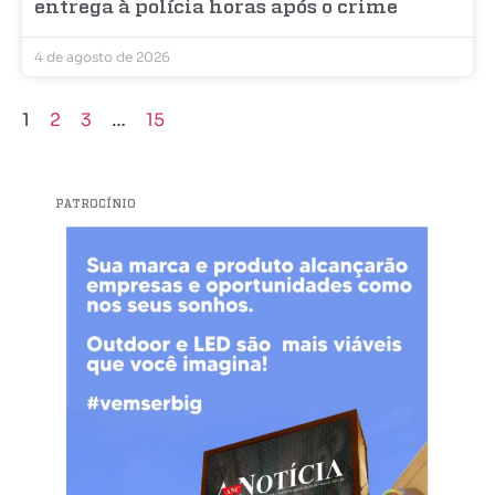
entrega à polícia horas após o crime
4 de agosto de 2026
1
2
3
…
15
PATROCÍNIO