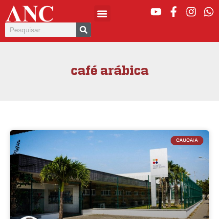
café arábica
CAUCAIA