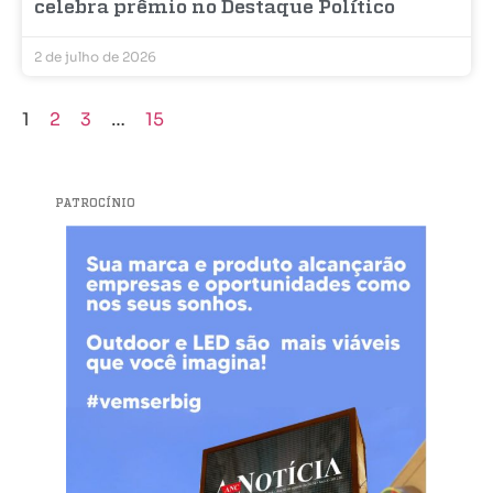
celebra prêmio no Destaque Político
2 de julho de 2026
1
2
3
…
15
PATROCÍNIO