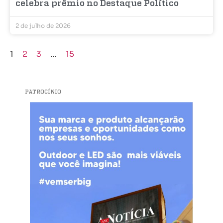
celebra prêmio no Destaque Político
2 de julho de 2026
1
2
3
…
15
PATROCÍNIO