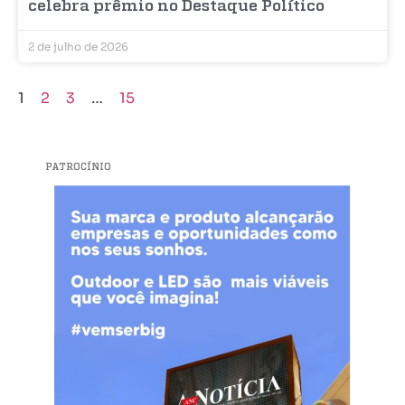
celebra prêmio no Destaque Político
2 de julho de 2026
1
2
3
…
15
PATROCÍNIO