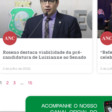
Roseno destaca viabilidade da pré-
“Refe
candidatura de Luizianne ao Senado
cele
2 de julho de 2026
2 de ju
1
2
3
…
15