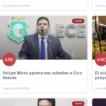
16 de julho de 2026
16 de j
CEARÁ
Felipe Mota aposta em adesões a Ciro
El ni
Gomes
preç
7 de julho de 2026
2 de ju
CEARÁ