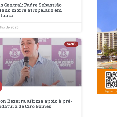
o Central: Padre Sebastião
iano morre atropelado em
etama
ulho de 2026
CEARÁ
on Bezerra afirma apoio à pré-
idatura de Ciro Gomes