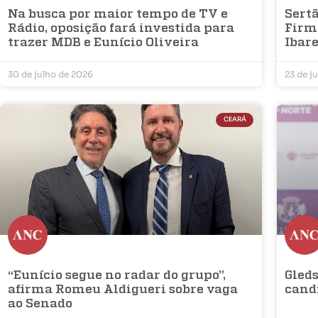
Na busca por maior tempo de TV e
Sertã
Rádio, oposição fará investida para
Firm
trazer MDB e Eunício Oliveira
Ibar
30 de julho de 2026
23 de j
CEARÁ
“Eunício segue no radar do grupo”,
Gleds
afirma Romeu Aldigueri sobre vaga
cand
ao Senado