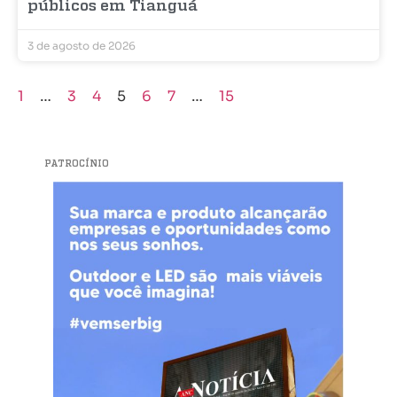
públicos em Tianguá
3 de agosto de 2026
1
…
3
4
5
6
7
…
15
PATROCÍNIO