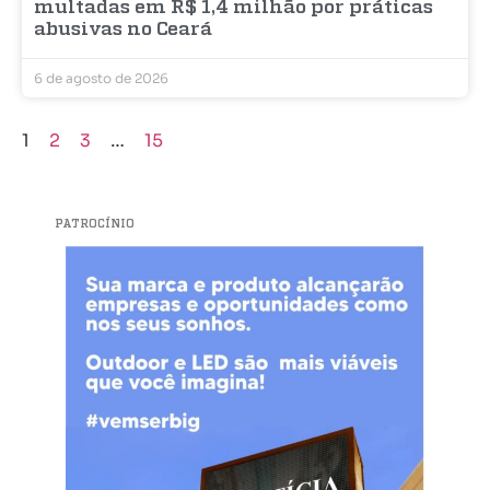
multadas em R$ 1,4 milhão por práticas
abusivas no Ceará
6 de agosto de 2026
1
2
3
…
15
PATROCÍNIO