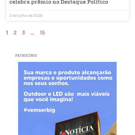
celebra prêmio no Destaque Político
2 de julho de 2026
1
2
3
…
15
PATROCÍNIO