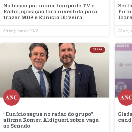
Na busca por maior tempo de TV e
Sertã
Rádio, oposição fará investida para
Firm
trazer MDB e Eunício Oliveira
Ibar
30 de julho de 2026
23 de j
CEARÁ
“Eunício segue no radar do grupo”,
Gleds
afirma Romeu Aldigueri sobre vaga
cand
ao Senado