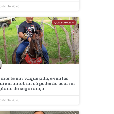
osto de 2026
QUIXERAMOBIM
 morte em vaquejada, eventos
uixeramobim só poderão ocorrer
plano de segurança
osto de 2026