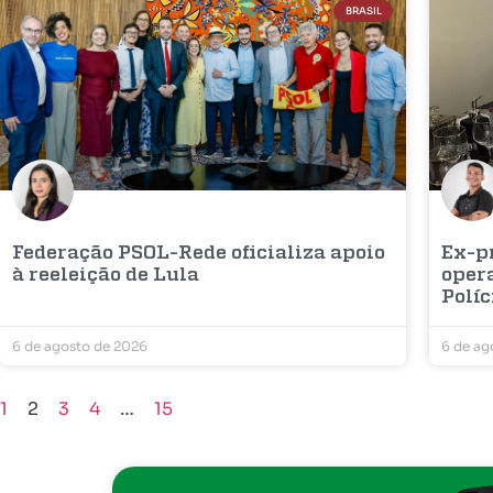
BRASIL
Federação PSOL-Rede oficializa apoio
Ex-pr
à reeleição de Lula
opera
Políc
6 de agosto de 2026
6 de ag
1
2
3
4
…
15