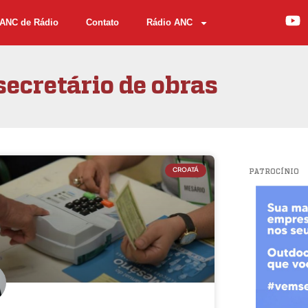
ANC de Rádio
Contato
Rádio ANC
ecretário de obras
CROATÁ
PATROCÍNIO