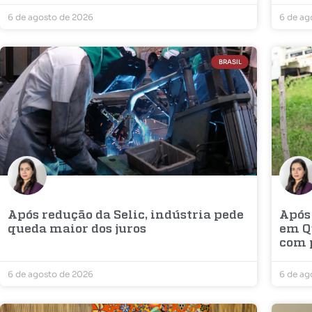
6 de agosto de 2026
6 de ag
BRASIL
Após redução da Selic, indústria pede
Após
queda maior dos juros
em Q
com 
6 de agosto de 2026
6 de ag