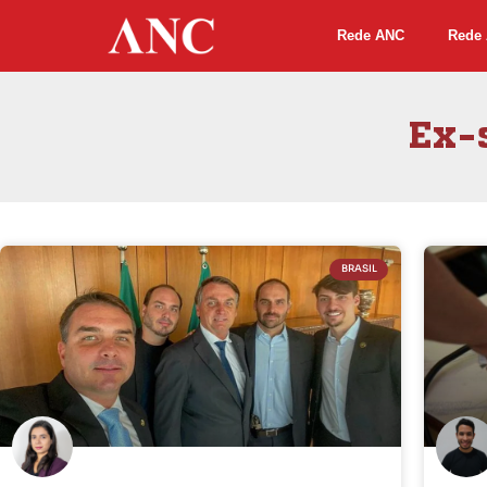
Rede ANC
Rede 
Ex-s
BRASIL