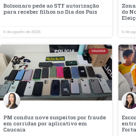
Bolsonaro pede ao STF autorização
Zona
para receber filhos no Dia dos Pais
do No
Elei
6 de agosto de 2026
6 de ag
CAUCAIA
PM conduz nove suspeitos por fraude
Escon
em corridas por aplicativo em
entr
Caucaia
Fort