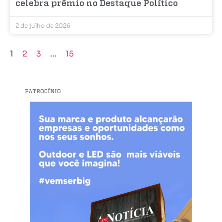
celebra prêmio no Destaque Político
2 de julho de 2026
1
2
3
…
15
PATROCÍNIO