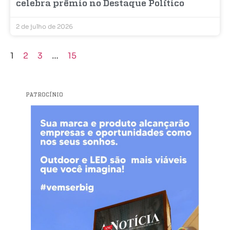
celebra prêmio no Destaque Político
2 de julho de 2026
1
2
3
…
15
PATROCÍNIO