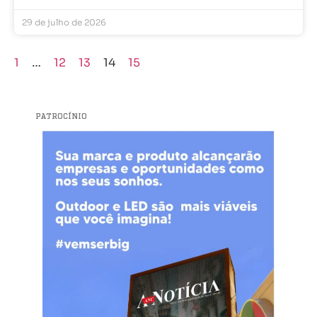
29 de julho de 2026
1
…
12
13
14
15
PATROCÍNIO