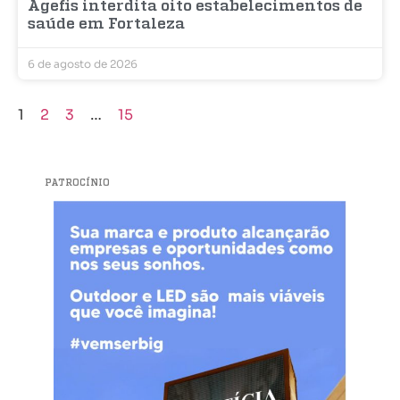
Agefis interdita oito estabelecimentos de
saúde em Fortaleza
6 de agosto de 2026
1
2
3
…
15
PATROCÍNIO