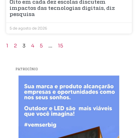
Oito em cada dez escolas discutem
impactos das tecnologias digitais, diz
pesquisa
5 de agosto de 2026
1
2
3
4
5
…
15
PATROCÍNIO