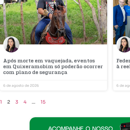
Após morte em vaquejada, eventos
Fede
em Quixeramobim só poderão ocorrer
à ree
com plano de segurança
6 de agosto de 2026
6 de ag
1
2
3
4
…
15