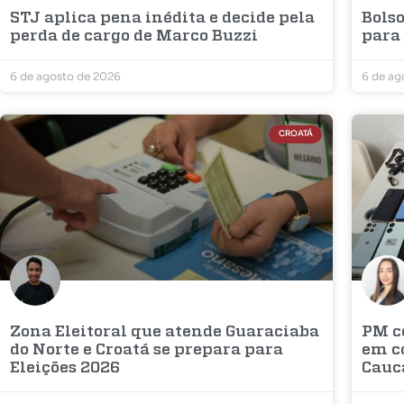
STJ aplica pena inédita e decide pela
Bols
perda de cargo de Marco Buzzi
para 
6 de agosto de 2026
6 de ag
CROATÁ
Zona Eleitoral que atende Guaraciaba
PM c
do Norte e Croatá se prepara para
em c
Eleições 2026
Cauc