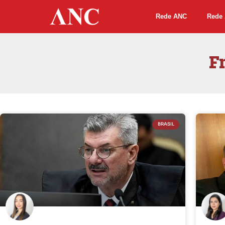
Rede ANC
Rede 
F
BRASIL