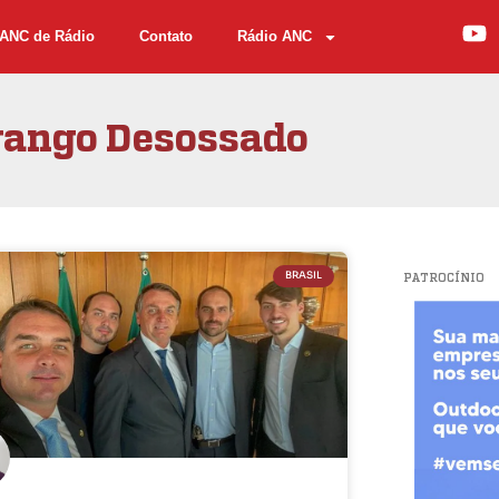
ANC de Rádio
Contato
Rádio ANC
rango Desossado
BRASIL
PATROCÍNIO