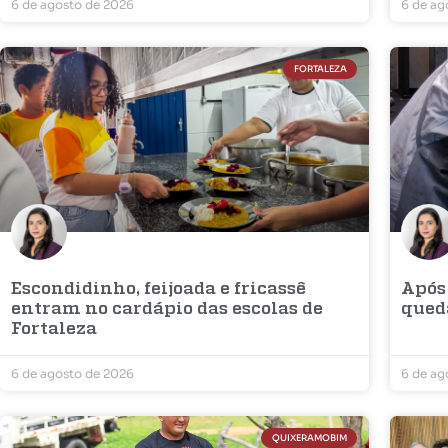
6 de agosto de 2026
6 de ag
FORTALEZA
Escondidinho, feijoada e fricassê
Após 
entram no cardápio das escolas de
qued
Fortaleza
6 de agosto de 2026
6 de ag
QUIXERAMOBIM