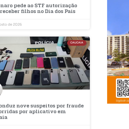
onaro pede ao STF autorização
receber filhos no Dia dos Pais
osto de 2026
CAUCAIA
onduz nove suspeitos por fraude
orridas por aplicativo em
aia