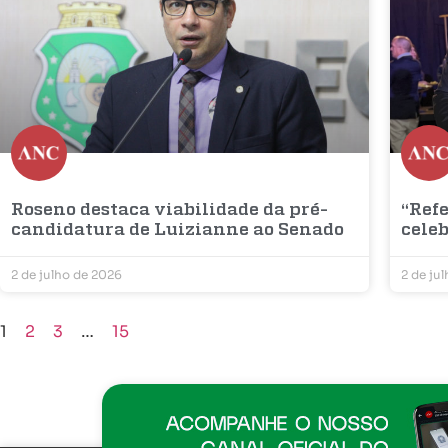
Roseno destaca viabilidade da pré-
“Refe
candidatura de Luizianne ao Senado
cele
2 de julho de 2026
2 de ju
1
2
3
…
15