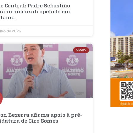
o Central: Padre Sebastião
iano morre atropelado em
etama
ulho de 2026
CEARÁ
on Bezerra afirma apoio à pré-
idatura de Ciro Gomes