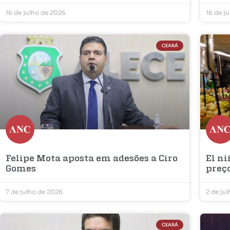
16 de julho de 2026
16 de j
CEARÁ
Felipe Mota aposta em adesões a Ciro
El ni
Gomes
preç
7 de julho de 2026
2 de ju
CEARÁ