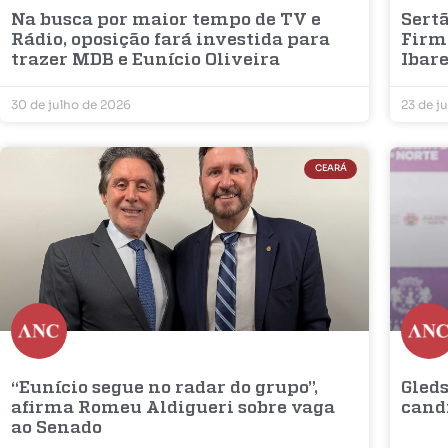
Na busca por maior tempo de TV e
Sertã
Rádio, oposição fará investida para
Firm
trazer MDB e Eunício Oliveira
Ibar
30 de julho de 2026
23 de j
CEARÁ
“Eunício segue no radar do grupo”,
Gleds
afirma Romeu Aldigueri sobre vaga
cand
ao Senado