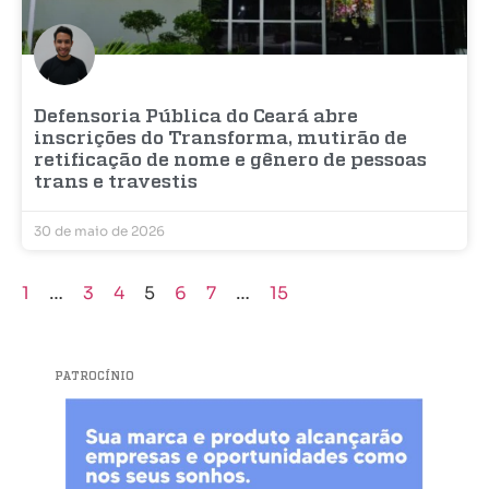
Defensoria Pública do Ceará abre
inscrições do Transforma, mutirão de
retificação de nome e gênero de pessoas
trans e travestis
30 de maio de 2026
1
…
3
4
5
6
7
…
15
PATROCÍNIO