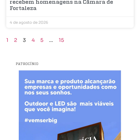
recebem homenagens na Câmara de
Fortaleza
4 de agosto de 2026
1
2
3
4
5
…
15
PATROCÍNIO