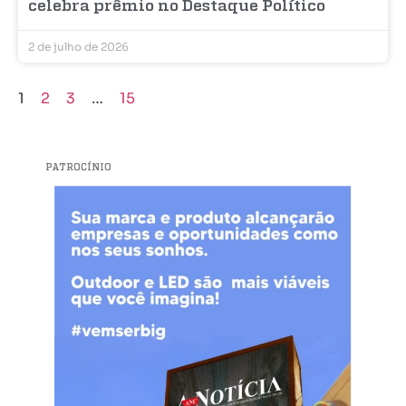
celebra prêmio no Destaque Político
2 de julho de 2026
1
2
3
…
15
PATROCÍNIO