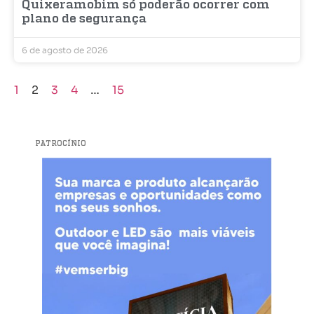
Quixeramobim só poderão ocorrer com
plano de segurança
6 de agosto de 2026
1
2
3
4
…
15
PATROCÍNIO