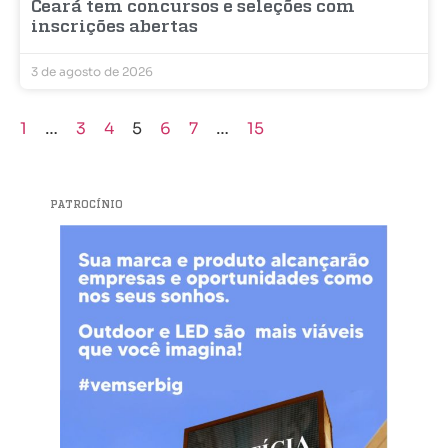
Ceará tem concursos e seleções com
inscrições abertas
3 de agosto de 2026
1
…
3
4
5
6
7
…
15
PATROCÍNIO