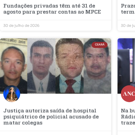
Fundações privadas têm até 31 de
Prazo
agosto para prestar contas ao MPCE
term
30 de julho de 2026
30 de j
CEARÁ
Justiça autoriza saída de hospital
Na b
psiquiátrico de policial acusado de
Rádio
matar colegas
traze