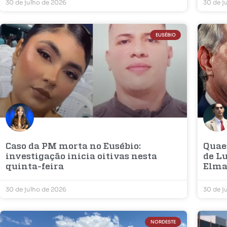
30 de julho de 2026
30 de j
EUSÉBIO
Caso da PM morta no Eusébio:
Quaes
investigação inicia oitivas nesta
de Lu
quinta-feira
Elm
30 de julho de 2026
30 de j
NORDESTE