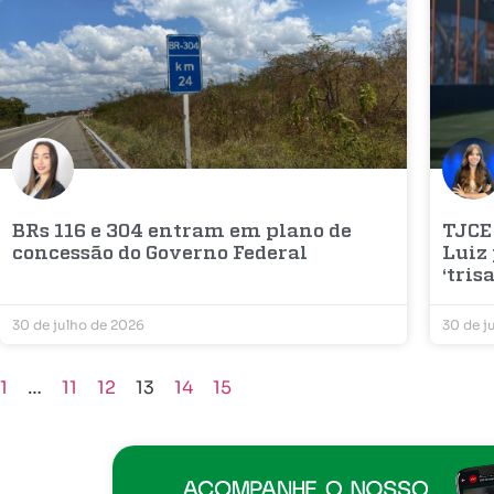
BRs 116 e 304 entram em plano de
TJCE
concessão do Governo Federal
Luiz
‘trisa
30 de julho de 2026
30 de j
1
…
11
12
13
14
15