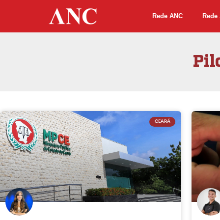
Rede ANC
Rede 
Pil
CEARÁ