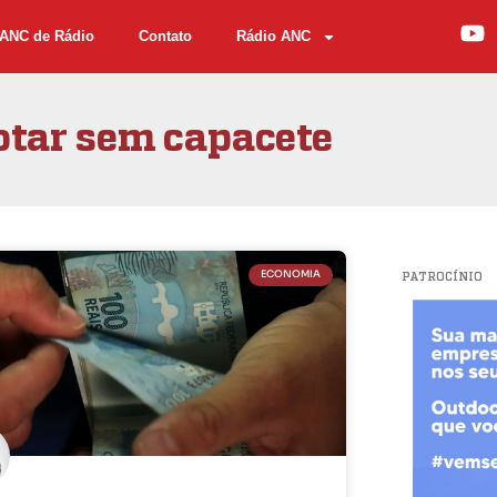
ANC de Rádio
Contato
Rádio ANC
otar sem capacete
ECONOMIA
PATROCÍNIO