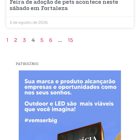
Feira de adoção de pets acontece neste
sábado em Fortaleza
5 de agosto de 2026
1
2
3
4
5
6
…
15
PATROCÍNIO