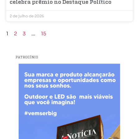
celebra prêmio no Destaque Político
2 de julho de 2026
1
2
3
…
15
PATROCÍNIO