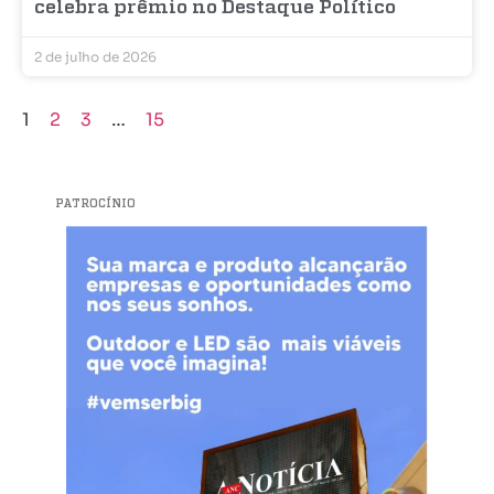
celebra prêmio no Destaque Político
2 de julho de 2026
1
2
3
…
15
PATROCÍNIO