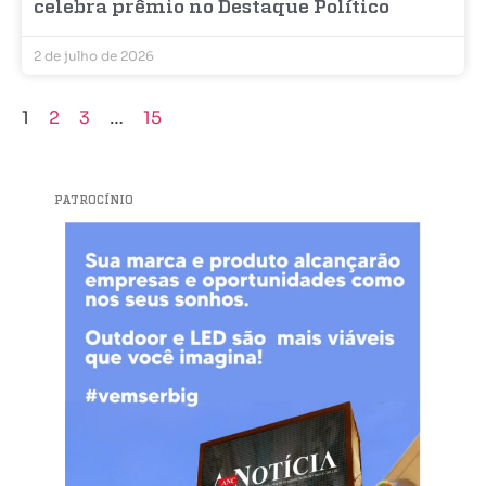
celebra prêmio no Destaque Político
2 de julho de 2026
1
2
3
…
15
PATROCÍNIO