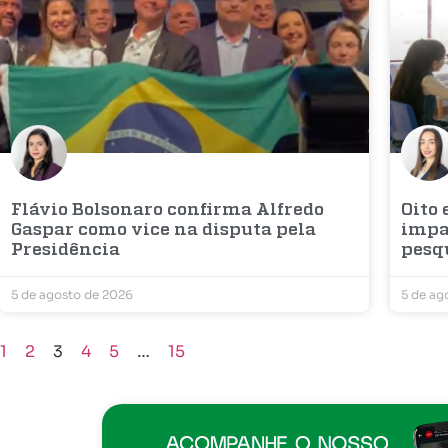
Flávio Bolsonaro confirma Alfredo
Oito
Gaspar como vice na disputa pela
impac
Presidência
pesq
5 de agosto de 2026
5 de ag
1
2
3
4
5
…
15