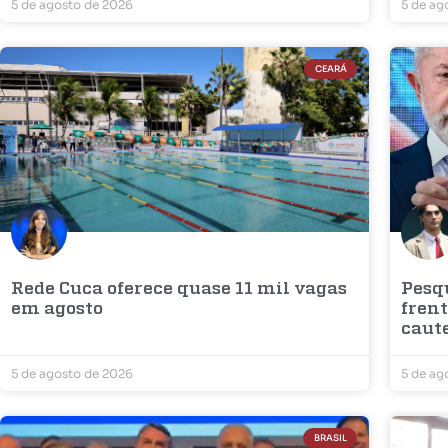
5 de agosto de 2026
5 de ag
CEARÁ
Rede Cuca oferece quase 11 mil vagas
Pesq
em agosto
fren
caute
5 de agosto de 2026
5 de ag
BRASIL