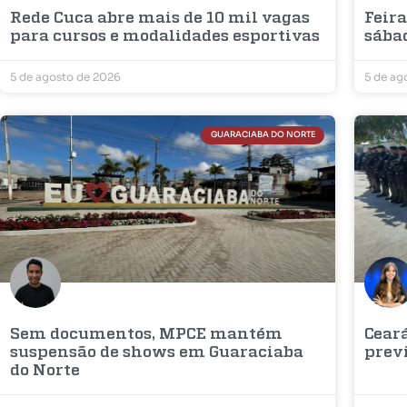
Rede Cuca abre mais de 10 mil vagas
Feira
para cursos e modalidades esportivas
sába
5 de agosto de 2026
5 de ag
GUARACIABA DO NORTE
Sem documentos, MPCE mantém
Cear
suspensão de shows em Guaraciaba
prev
do Norte