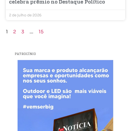
celebra prêmio no Destaque Político
2 de julho de 2026
1
2
3
…
15
PATROCÍNIO