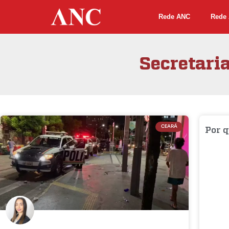
Rede ANC
Rede 
Secretaria
CEARÁ
Por 