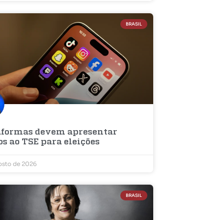
BRASIL
aformas devem apresentar
s ao TSE para eleições
osto de 2026
BRASIL