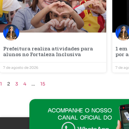
Prefeitura realiza atividades para
1 em
alunos no Fortaleza Inclusiva
por a
7 de agosto de 2026
7 de ag
1
2
3
4
…
15