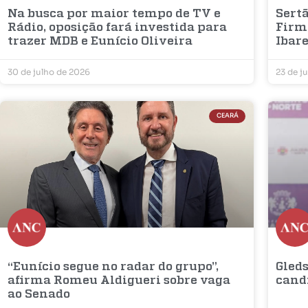
Na busca por maior tempo de TV e
Sertã
Rádio, oposição fará investida para
Firm
trazer MDB e Eunício Oliveira
Ibar
30 de julho de 2026
23 de j
CEARÁ
“Eunício segue no radar do grupo”,
Gleds
afirma Romeu Aldigueri sobre vaga
cand
ao Senado