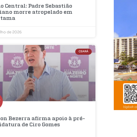
o Central: Padre Sebastião
iano morre atropelado em
etama
ulho de 2026
CEARÁ
on Bezerra afirma apoio à pré-
idatura de Ciro Gomes