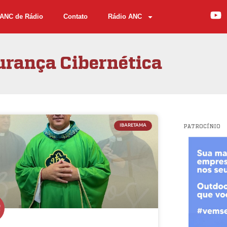
ANC de Rádio
Contato
Rádio ANC
rança Cibernética
IBARETAMA
PATROCÍNIO