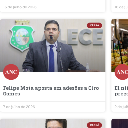
16 de julho de 2026
16 de j
CEARÁ
Felipe Mota aposta em adesões a Ciro
El ni
Gomes
preç
7 de julho de 2026
2 de ju
CEARÁ