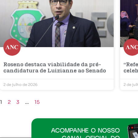
Roseno destaca viabilidade da pré-
“Refe
candidatura de Luizianne ao Senado
cele
2 de julho de 2026
2 de ju
1
2
3
…
15