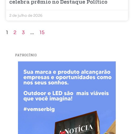
celebra prêmio no Destaque Político
2 de julho de 2026
1
2
3
…
15
PATROCÍNIO